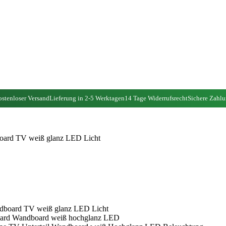
stenloser Versand
Lieferung in 2-5 Werktagen
14 Tage Widerrufsrecht
Sichere Zahl
rd TV weiß glanz LED Licht