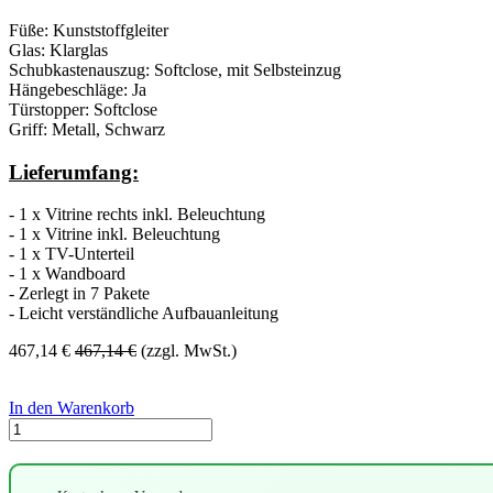
Füße: Kunststoffgleiter
Glas: Klarglas
Schubkastenauszug: Softclose, mit Selbsteinzug
Hängebeschläge: Ja
Türstopper: Softclose
Griff: Metall, Schwarz
Lieferumfang:
- 1 x Vitrine rechts inkl. Beleuchtung
- 1 x Vitrine inkl. Beleuchtung
- 1 x TV-Unterteil
- 1 x Wandboard
- Zerlegt in 7 Pakete
- Leicht verständliche Aufbauanleitung
467,14
€
467,14
€
(zzgl. MwSt.)
In den Warenkorb