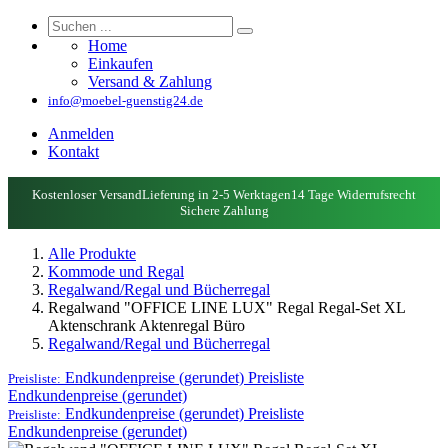
Home
Einkaufen
Versand & Zahlung
info@moebel-guenstig24.de
Anmelden
Kontakt
Kostenloser Versand
Lieferung in 2-5 Werktagen
14 Tage Widerrufsrecht
Sichere Zahlung
Alle Produkte
Kommode und Regal
Regalwand/Regal und Bücherregal
Regalwand "OFFICE LINE LUX" Regal Regal-Set XL
Aktenschrank Aktenregal Büro
Regalwand/Regal und Bücherregal
Endkundenpreise (gerundet)
Preisliste
Preisliste:
Endkundenpreise (gerundet)
Endkundenpreise (gerundet)
Preisliste
Preisliste:
Endkundenpreise (gerundet)