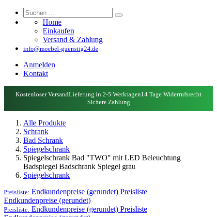
Home
Einkaufen
Versand & Zahlung
info@moebel-guenstig24.de
Anmelden
Kontakt
Kostenloser Versand
Lieferung in 2-5 Werktagen
14 Tage Widerrufsrecht
Sichere Zahlung
Alle Produkte
Schrank
Bad Schrank
Spiegelschrank
Spiegelschrank Bad "TWO" mit LED Beleuchtung
Badspiegel Badschrank Spiegel grau
Spiegelschrank
Endkundenpreise (gerundet)
Preisliste
Preisliste:
Endkundenpreise (gerundet)
Endkundenpreise (gerundet)
Preisliste
Preisliste: