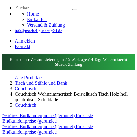
Home
Einkaufen
Versand & Zahlung
info@moebel-guenstig24.de
Anmelden
Kontakt
Kostenloser Versand
Lieferung in 2-5 Werktagen
14 Tage Widerrufsrecht
Sichere Zahlung
Alle Produkte
Tisch und Stühle und Bank
Couchtisch
Couchtisch Wohnzimmertisch Beistelltisch Tisch Holz hell
quadratisch Schublade
Couchtisch
Endkundenpreise (gerundet)
Preisliste
Preisliste:
Endkundenpreise (gerundet)
Endkundenpreise (gerundet)
Preisliste
Preisliste:
Endkundenpreise (gerundet)