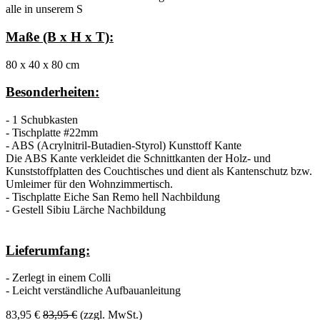
alle in unserem S
Maße (B x H x T):
80 x 40 x 80 cm
Besonderheiten:
- 1 Schubkasten
- Tischplatte #22mm
- ABS (Acrylnitril-Butadien-Styrol) Kunsttoff Kante
Die ABS Kante verkleidet die Schnittkanten der Holz- und
Kunststoffplatten des Couchtisches und dient als Kantenschutz bzw.
Umleimer für den Wohnzimmertisch.
- Tischplatte Eiche San Remo hell Nachbildung
- Gestell Sibiu Lärche Nachbildung
Lieferumfang:
- Zerlegt in einem Colli
- Leicht verständliche Aufbauanleitung
83,95
€
83,95
€
(zzgl. MwSt.)