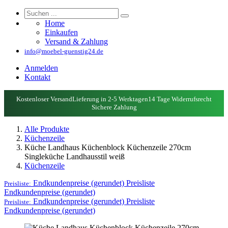
Home
Einkaufen
Versand & Zahlung
info@moebel-guenstig24.de
Anmelden
Kontakt
Kostenloser Versand
Lieferung in 2-5 Werktagen
14 Tage Widerrufsrecht
Sichere Zahlung
Alle Produkte
Küchenzeile
Küche Landhaus Küchenblock Küchenzeile 270cm
Singleküche Landhausstil weiß
Küchenzeile
Endkundenpreise (gerundet)
Preisliste
Preisliste:
Endkundenpreise (gerundet)
Endkundenpreise (gerundet)
Preisliste
Preisliste:
Endkundenpreise (gerundet)