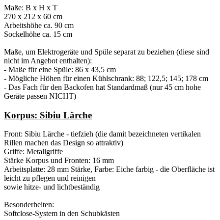
Maße: B x H x T
270 x 212 x 60 cm
Arbeitshöhe ca. 90 cm
Sockelhöhe ca. 15 cm
Maße, um Elektrogeräte und Spüle separat zu beziehen (diese sind
nicht im Angebot enthalten):
- Maße für eine Spüle: 86 x 43,5 cm
- Mögliche Höhen für einen Kühlschrank: 88; 122,5; 145; 178 cm
- Das Fach für den Backofen hat Standardmaß (nur 45 cm hohe
Geräte passen NICHT)
Korpus: Sibiu Lärche
Front: Sibiu Lärche - tiefzieh (die damit bezeichneten vertikalen
Rillen machen das Design so attraktiv)
Griffe: Metallgriffe
Stärke Korpus und Fronten: 16 mm
Arbeitsplatte: 28 mm Stärke, Farbe: Eiche farbig - die Oberfläche ist
leicht zu pflegen und reinigen
sowie hitze- und lichtbeständig
Besonderheiten:
Softclose-System in den Schubkästen