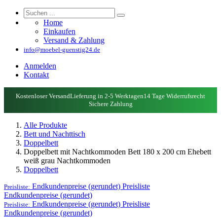
Home
Einkaufen
Versand & Zahlung
info@moebel-guenstig24.de
Anmelden
Kontakt
Kostenloser Versand
Lieferung in 2-5 Werktagen
14 Tage Widerrufsrecht
Sichere Zahlung
Alle Produkte
Bett und Nachttisch
Doppelbett
Doppelbett mit Nachtkommoden Bett 180 x 200 cm Ehebett
weiß grau Nachtkommoden
Doppelbett
Endkundenpreise (gerundet)
Preisliste
Preisliste:
Endkundenpreise (gerundet)
Endkundenpreise (gerundet)
Preisliste
Preisliste:
Endkundenpreise (gerundet)