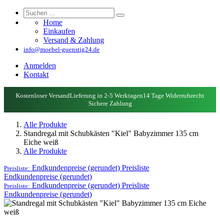
Home
Einkaufen
Versand & Zahlung
info@moebel-guenstig24.de
Anmelden
Kontakt
Kostenloser Versand
Lieferung in 2-5 Werktagen
14 Tage Widerrufsrecht
Sichere Zahlung
Alle Produkte
Standregal mit Schubkästen "Kiel" Babyzimmer 135 cm
Eiche weiß
Alle Produkte
Endkundenpreise (gerundet)
Preisliste
Preisliste:
Endkundenpreise (gerundet)
Endkundenpreise (gerundet)
Preisliste
Preisliste:
Endkundenpreise (gerundet)