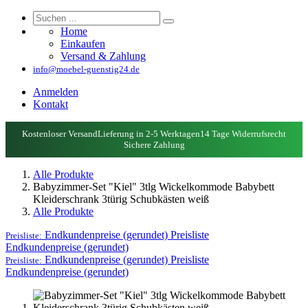
Home
Einkaufen
Versand & Zahlung
info@moebel-guenstig24.de
Anmelden
Kontakt
Kostenloser Versand
Lieferung in 2-5 Werktagen
14 Tage Widerrufsrecht
Sichere Zahlung
Alle Produkte
Babyzimmer-Set "Kiel" 3tlg Wickelkommode Babybett
Kleiderschrank 3türig Schubkästen weiß
Alle Produkte
Endkundenpreise (gerundet)
Preisliste
Preisliste:
Endkundenpreise (gerundet)
Endkundenpreise (gerundet)
Preisliste
Preisliste:
Endkundenpreise (gerundet)