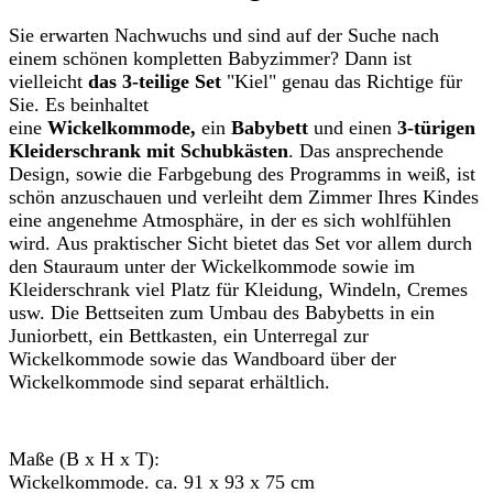
Sie erwarten Nachwuchs und sind auf der Suche nach
einem schönen kompletten Babyzimmer? Dann ist
vielleicht
das 3-teilige Set
"Kiel" genau das Richtige für
Sie. Es beinhaltet
eine
Wickelkommode,
ein
Babybett
und einen
3-
türigen
Kleiderschrank mit Schubkästen
. Das ansprechende
Design, sowie die Farbgebung des Programms in weiß, ist
schön anzuschauen und verleiht dem Zimmer Ihres Kindes
eine angenehme Atmosphäre, in der es sich wohlfühlen
wird. Aus praktischer Sicht bietet das Set vor allem durch
den Stauraum unter der Wickelkommode sowie im
Kleiderschrank viel Platz für Kleidung, Windeln, Cremes
usw. Die Bettseiten zum Umbau des Babybetts in ein
Juniorbett, ein Bettkasten, ein Unterregal zur
Wickelkommode sowie das Wandboard über der
Wickelkommode sind separat erhältlich.
Maße (B x H x T):
Wickelkommode. ca. 91 x 93 x 75 cm