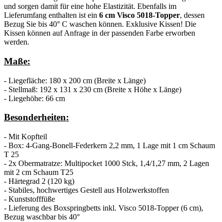
und sorgen damit für eine hohe Elastizität. Ebenfalls im
Lieferumfang enthalten ist ein
6 cm Visco 5018-Topper
, dessen
Bezug Sie bis 40° C waschen können. Exklusive Kissen! Die
Kissen können auf Anfrage in der passenden Farbe erworben
werden.
Maße:
- Liegefläche: 180 x 200 cm (Breite x Länge)
- Stellmaß: 192 x 131 x 230 cm (Breite x Höhe x Länge)
- Liegehöhe: 66 cm
Besonderheiten:
- Mit Kopfteil
- Box: 4-Gang-Bonell-Federkern 2,2 mm, 1 Lage mit 1 cm Schaum
T 25
- 2x Obermatratze: Multipocket 1000 Stck, 1,4/1,27 mm, 2 Lagen
mit 2 cm Schaum T25
- Härtegrad 2 (120 kg)
- Stabiles, hochwertiges Gestell aus Holzwerkstoffen
- Kunststofffüße
- Lieferung des Boxspringbetts inkl. Visco 5018-Topper (6 cm),
Bezug waschbar bis 40°