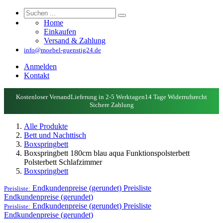
Home
Einkaufen
Versand & Zahlung
info@moebel-guenstig24.de
Anmelden
Kontakt
Kostenloser Versand
Lieferung in 2-5 Werktagen
14 Tage Widerrufsrecht
Sichere Zahlung
Alle Produkte
Bett und Nachttisch
Boxspringbett
Boxspringbett 180cm blau aqua Funktionspolsterbett
Polsterbett Schlafzimmer
Boxspringbett
Endkundenpreise (gerundet)
Preisliste
Preisliste:
Endkundenpreise (gerundet)
Endkundenpreise (gerundet)
Preisliste
Preisliste:
Endkundenpreise (gerundet)