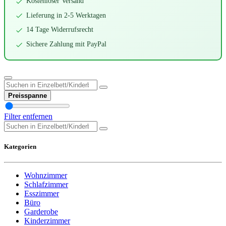
Kostenloser Versand
Lieferung in 2-5 Werktagen
14 Tage Widerrufsrecht
Sichere Zahlung mit PayPal
Preisspanne
Filter entfernen
Kategorien
Wohnzimmer
Schlafzimmer
Esszimmer
Büro
Garderobe
Kinderzimmer