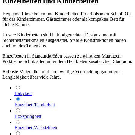
Einzelbetten und Kinderbetten
Bequeme Einzelbetten und Kinderbetten für erholsamen Schlaf. Ob
für das Kinderzimmer, Gästezimmer oder als kompaktes Bett für
kleine Räume.
Unsere Kinderbetten sind in kindgerechten Designs und mit
Sicherheitsmerkmalen ausgestattet. Stabile Konstruktionen halten
auch wildes Toben aus.
Einzelbetten in Standardgrößen passen zu gängigen Matratzen.
Praktische Schubladen unter dem Bett bieten zusätzlichen Stauraum.
Robuste Materialien und hochwertige Verarbeitung garantieren
Langlebigkeit über viele Jahre.
Babybett
Einzelbett/Kinderbett
Boxspringbett
Einzelbett/Ausziehbett