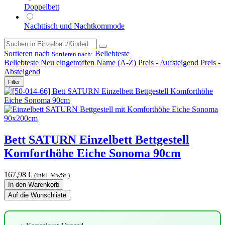
Doppelbett
Nachttisch und Nachtkommode
Sortieren nach
Beliebteste
Sortieren nach:
Beliebteste
Neu eingetroffen
Name (A-Z)
Preis - Aufsteigend
Preis -
Absteigend
Filter
Bett SATURN Einzelbett Bettgestell
Komforthöhe Eiche Sonoma 90cm
167,98
€
(inkl. MwSt.)
In den Warenkorb
Auf die Wunschliste