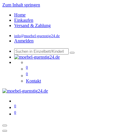
Zum Inhalt springen
Home
Einkaufen
Versand & Zahlung
info@moebel-guenstig24.de
Anmelden
0
0
Kontakt
0
0