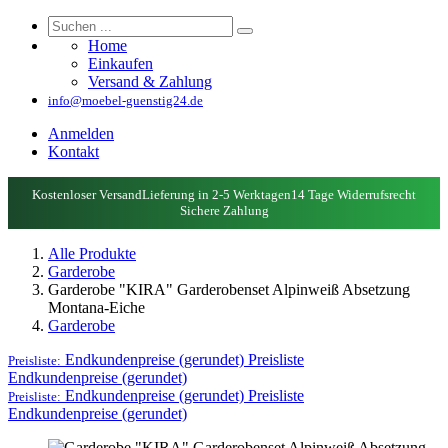
Home
Einkaufen
Versand & Zahlung
info@moebel-guenstig24.de
Anmelden
Kontakt
Kostenloser Versand
Lieferung in 2-5 Werktagen
14 Tage Widerrufsrecht
Sichere Zahlung
Alle Produkte
Garderobe
Garderobe "KIRA" Garderobenset Alpinweiß Absetzung
Montana-Eiche
Garderobe
Endkundenpreise (gerundet)
Preisliste
Preisliste:
Endkundenpreise (gerundet)
Endkundenpreise (gerundet)
Preisliste
Preisliste:
Endkundenpreise (gerundet)