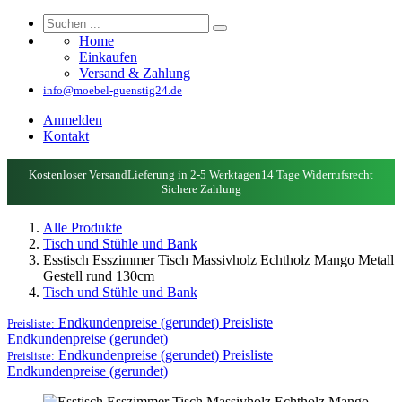
Home
Einkaufen
Versand & Zahlung
info@moebel-guenstig24.de
Anmelden
Kontakt
Kostenloser Versand
Lieferung in 2-5 Werktagen
14 Tage Widerrufsrecht
Sichere Zahlung
Alle Produkte
Tisch und Stühle und Bank
Esstisch Esszimmer Tisch Massivholz Echtholz Mango Metall
Gestell rund 130cm
Tisch und Stühle und Bank
Endkundenpreise (gerundet)
Preisliste
Preisliste:
Endkundenpreise (gerundet)
Endkundenpreise (gerundet)
Preisliste
Preisliste:
Endkundenpreise (gerundet)