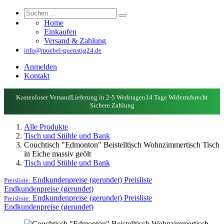
Home
Einkaufen
Versand & Zahlung
info@moebel-guenstig24.de
Anmelden
Kontakt
Kostenloser Versand
Lieferung in 2-5 Werktagen
14 Tage Widerrufsrecht
Sichere Zahlung
Alle Produkte
Tisch und Stühle und Bank
Couchtisch "Edmonton" Beistelltisch Wohnzimmertisch Tisch
in Eiche massiv geölt
Tisch und Stühle und Bank
Endkundenpreise (gerundet)
Preisliste
Preisliste:
Endkundenpreise (gerundet)
Endkundenpreise (gerundet)
Preisliste
Preisliste:
Endkundenpreise (gerundet)