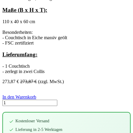
Maße (B x H x T):
110 x 40 x 60 cm
Besonderheiten:
- Couchtisch in Eiche massiv geölt
- FSC zertifiziert
Lieferumfang:
- 1 Couchtisch
- zerlegt in zwei Collis
273,87
€
273,87
€
(zzgl. MwSt.)
In den Warenkorb
Kostenloser Versand
Lieferung in 2-5 Werktagen