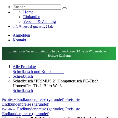
Home
Einkaufen
Versand & Zahlung
info@moebel-guenstig24.de
Anmelden
Kontakt
Kostenloser Versand
Lieferung in 2-5 Werktagen
14 Tage Widerrufsrecht
Sichere Zahlung
Alle Produkte
Schreibtisch und Rollcontainer
Schreibtisch
Schreibtisch "PRIMUS 2" Computertisch PC-Tisch
Homeoffice Tisch Büro Weiß
Schreibtisch
Endkundenpreise (gerundet)
Preisliste
Preisliste:
Endkundenpreise (gerundet)
Endkundenpreise (gerundet)
Preisliste
Preisliste:
Endkundenpreise (gerundet)