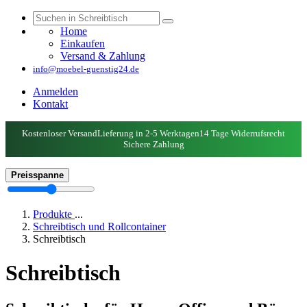
Home
Einkaufen
Versand & Zahlung
info@moebel-guenstig24.de
Anmelden
Kontakt
Kostenloser Versand
Lieferung in 2-5 Werktagen
14 Tage Widerrufsrecht
Sichere Zahlung
Preisspanne
Produkte
...
Schreibtisch und Rollcontainer
Schreibtisch
Schreibtisch